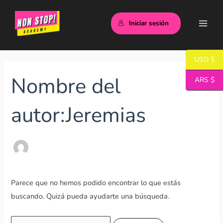
Ir
Main
al
Iniciar sesión
Men
contenido
Buscar
USD $
por:
Nombre del
ARS $
autor:Jeremias
Parece que no hemos podido encontrar lo que estás
buscando. Quizá pueda ayudarte una búsqueda.